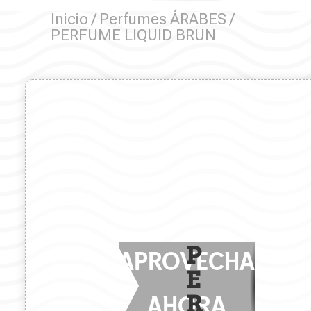
Inicio
/
Perfumes ÁRABES
/
PERFUME LIQUID BRUN
P
APROVECHA
E
R
AHORA