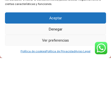
ciertas características y funciones.
Horario:
De lunes a viernes:
de 10 a 14h Y de 17 a
20:30h
Aceptar
Sábados de 10 a 14h
Denegar
Ver preferencias
Política de cookies
Política de Privacidad
Aviso Legal