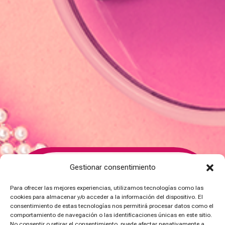
Gestionar consentimiento
Para ofrecer las mejores experiencias, utilizamos tecnologías como las
cookies para almacenar y/o acceder a la información del dispositivo. El
C/ de la Nona, 6 – Alcantarilla – 30820,
consentimiento de estas tecnologías nos permitirá procesar datos como el
Murcia
comportamiento de navegación o las identificaciones únicas en este sitio.
No consentir o retirar el consentimiento, puede afectar negativamente a