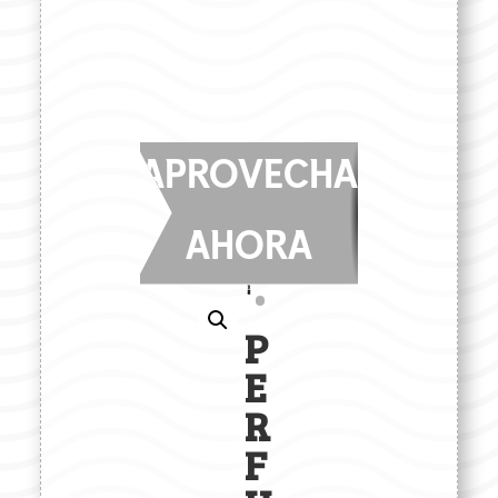
APROVECHA
AHORA
P
E
R
F