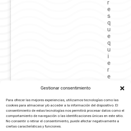
r
e
s
q
u
e
q
u
i
e
r
e
n
Gestionar consentimiento
d
e
Para ofrecer las mejores experiencias, utilizamos tecnologías como las
j
cookies para almacenar y/o acceder a la información del dispositivo. El
a
consentimiento de estas tecnologías nos permitirá procesar datos como el
r
comportamiento de navegación o las identificaciones únicas en este sitio.
No consentir o retirar el consentimiento, puede afectar negativamente a
h
ciertas características y funciones.
u