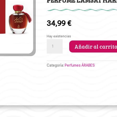
PERFUME LAMSAT HAR
34,99
€
Hay existencias
PERFUME
Añadir al carrit
LAMSAT
HARIR
cantidad
Categoría:
Perfumes ÁRABES