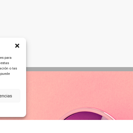
ies para
 estas
ción o las
, puede
rencias