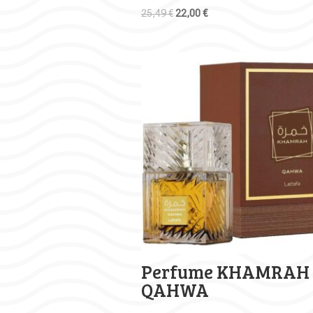
El
El
25,49
€
22,00
€
precio
precio
original
actual
era:
es:
25,49 €.
22,00 €.
Perfume KHAMRAH
QAHWA