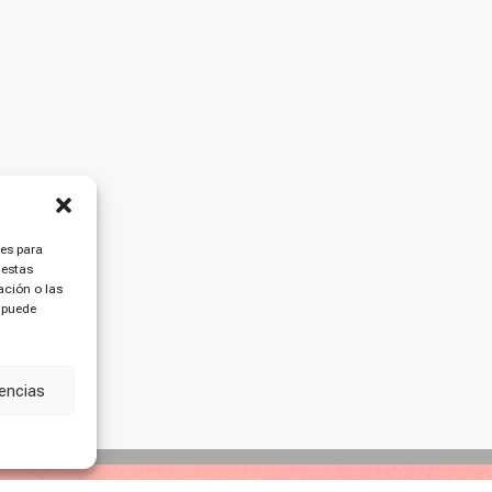
ies para
 estas
ción o las
, puede
rencias