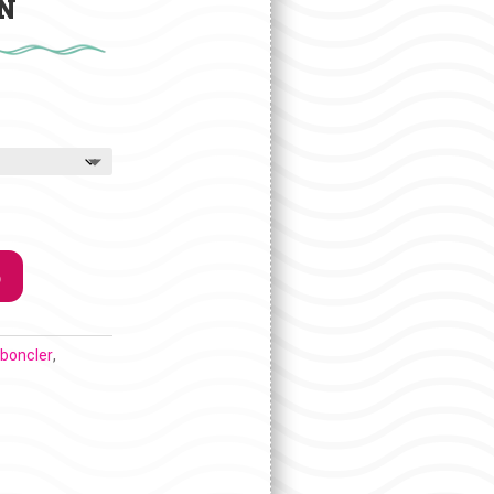
IN
o
boncler
,