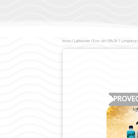
Inicio
/
Laboncler
/
Eco-Jin
/ PACK 1 Limpieza
APROVE