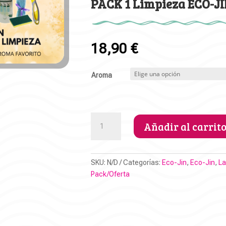
PACK 1 Limpieza ECO-J
18,90
€
Aroma
PACK
Añadir al carrit
1
Limpieza
ECO-
SKU:
N/D
Categorías:
Eco-Jin
,
Eco-Jin
,
La
JIN
Pack/Oferta
cantidad