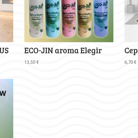
US
ECO-JIN aroma Elegir
Cep
13,50
€
6,70
€