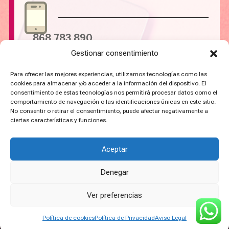
868 783 890
Gestionar consentimiento
Para ofrecer las mejores experiencias, utilizamos tecnologías como las
cookies para almacenar y/o acceder a la información del dispositivo. El
consentimiento de estas tecnologías nos permitirá procesar datos como el
comportamiento de navegación o las identificaciones únicas en este sitio.
No consentir o retirar el consentimiento, puede afectar negativamente a
ciertas características y funciones.
Política de Privacidad
Aviso legal
Aceptar
Condiciones de compra
Política de Devoluciones
Denegar
Mapa del sitio
Ver preferencias
Política de cookies
Política de Privacidad
Aviso Legal