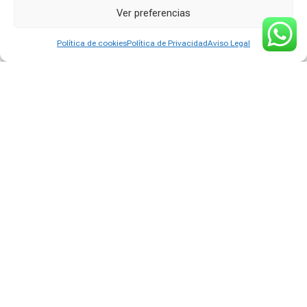
Ver preferencias
Política de cookies
Política de Privacidad
Aviso Legal
FAKHAR GOLD
Yara Tous
EXTRAIT
25,49
€
28,00
€
¡Oferta!